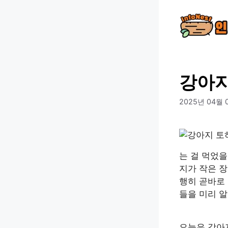
컨
텐
츠
로
건
너
강아지
뛰
기
2025년 04월 
는 걸 먹었을
지가 작은 장
행히 곧바로
들을 미리 
오늘은 강아