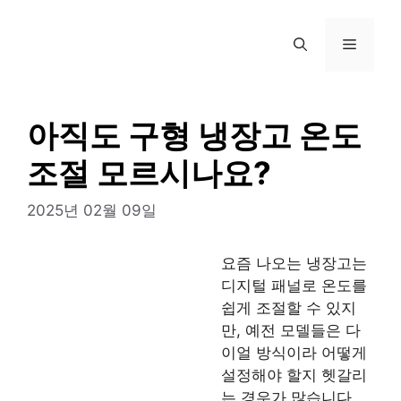
컨
텐
메
츠
로
뉴
건
너
아직도 구형 냉장고 온도
뛰
조절 모르시나요?
기
2025년 02월 09일
요즘 나오는 냉장고는
디지털 패널로 온도를
쉽게 조절할 수 있지
만, 예전 모델들은 다
이얼 방식이라 어떻게
설정해야 할지 헷갈리
는 경우가 많습니다.