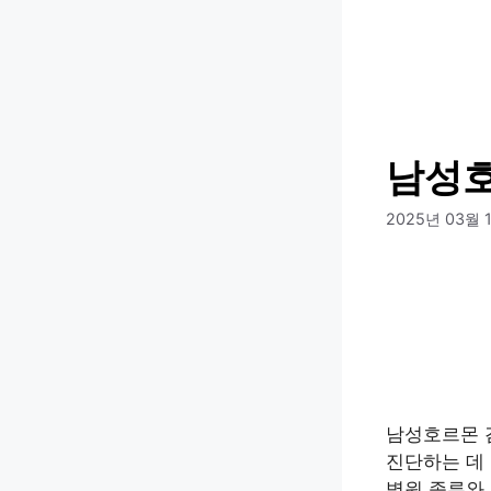
컨
텐
츠
로
건
너
남성호
뛰
기
2025년 03월 
남성호르몬 검
진단하는 데
병원 종류와 