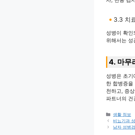
사, 면봉 검
3.3 치
성병이 확인
위해서는 성
4. 마무
성병은 초기
한 합병증을 
천하고, 증
파트너의 건
카
생활 정보
테
비뇨기과 
고
남자 성병검
리