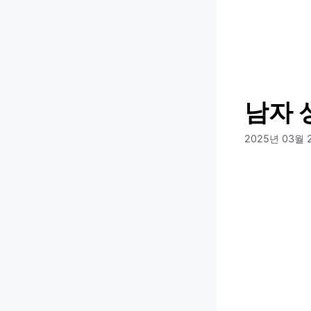
컨
텐
츠
로
건
너
남자 
뛰
기
2025년 03월 