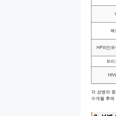
헤
HPV(인
트리
HI
각 성병의 증
수개월 후에