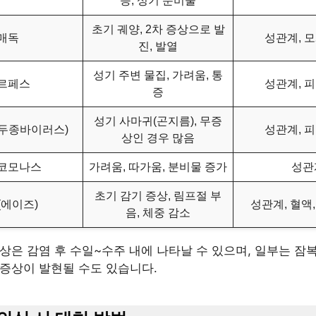
증, 성기 분비물
초기 궤양, 2차 증상으로 발
매독
성관계, 
진, 발열
성기 주변 물집, 가려움, 통
르페스
성관계, 
증
성기 사마귀(곤지름), 무증
유두종바이러스)
성관계, 
상인 경우 많음
코모나스
가려움, 따가움, 분비물 증가
성관
초기 감기 증상, 림프절 부
V(에이즈)
성관계, 혈액
음, 체중 감소
상은 감염 후 수일~수주 내에 나타날 수 있으며, 일부는 잠
 증상이 발현될 수도 있습니다.