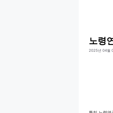
컨
텐
츠
로
건
너
노령연
뛰
기
2025년 04월 
특히 노령연