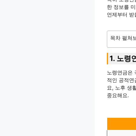
한 정보를 
언제부터 받
목차 펼쳐
1. 노
노령연금은 
적인 공적연
요, 노후 생
중요해요.