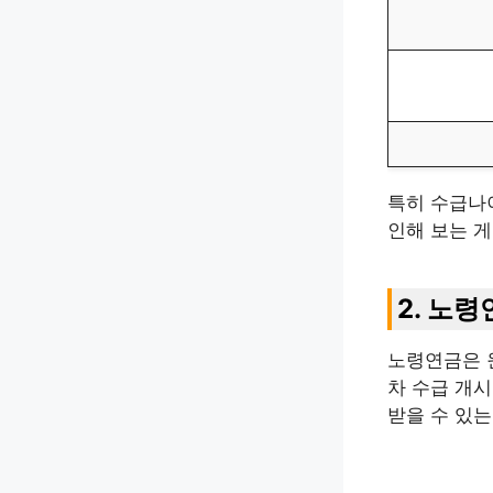
특히 수급나
인해 보는 게
2. 노
노령연금은 
차 수급 개
받을 수 있는