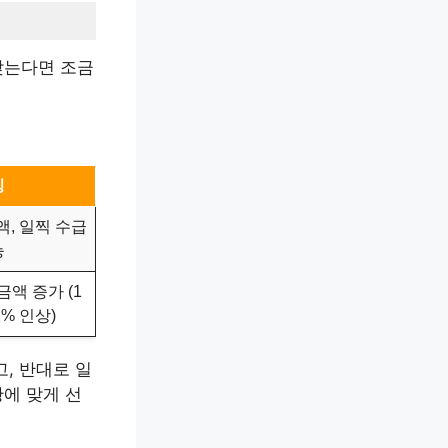
맞는다면 조금
징
액, 일찍 수급
능
액 증가 (1
2% 인상)
, 반대로 일
황에 맞게 선