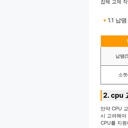
잡해 교체 작
1.1 
납땜(So
소켓(
2. cp
만약 CPU 
시 고려해야 
CPU를 지원