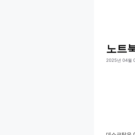
컨
텐
츠
로
건
너
노트북
뛰
기
2025년 04월 
데스크탑은 C