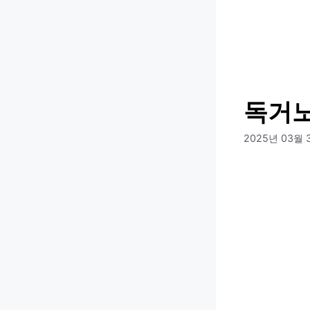
컨
텐
츠
로
건
너
독거노
뛰
기
2025년 03월 