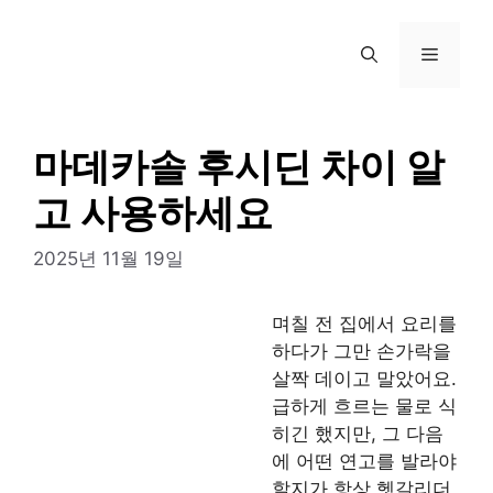
컨
텐
메
츠
로
뉴
건
너
마데카솔 후시딘 차이 알
뛰
고 사용하세요
기
2025년 11월 19일
며칠 전 집에서 요리를
하다가 그만 손가락을
살짝 데이고 말았어요.
급하게 흐르는 물로 식
히긴 했지만, 그 다음
에 어떤 연고를 발라야
할지가 항상 헷갈리더