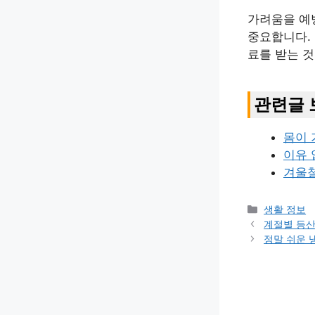
가려움을 예
중요합니다.
료를 받는 것
관련글 
몸이 
이유 
겨울철
카
생활 정보
테
계절별 등산 
고
정말 쉬운 
리