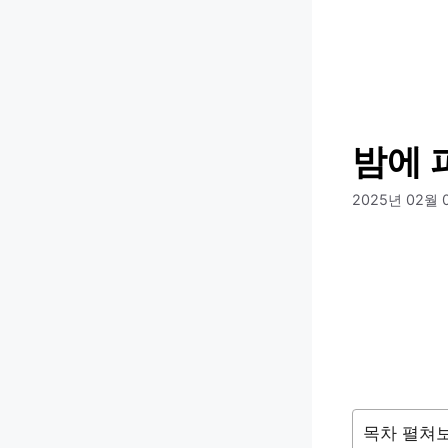
컨
텐
츠
로
건
너
밤에 
뛰
기
2025년 02월 
목차 펼쳐