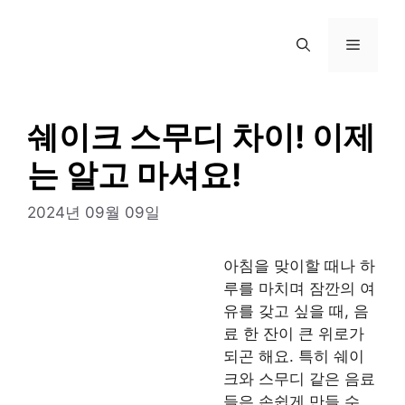
컨
텐
메
츠
로
뉴
건
너
쉐이크 스무디 차이! 이제
뛰
는 알고 마셔요!
기
2024년 09월 09일
아침을 맞이할 때나 하
루를 마치며 잠깐의 여
유를 갖고 싶을 때, 음
료 한 잔이 큰 위로가
되곤 해요. 특히 쉐이
크와 스무디 같은 음료
들은 손쉽게 만들 수