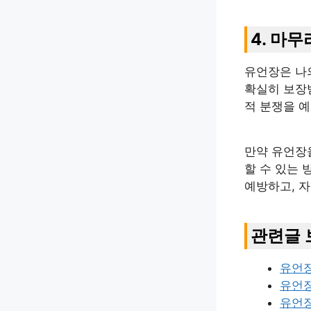
4. 마무
유언장은 나
확실히 보장받
적 분쟁을 예
만약 유언장
할 수 있는 
예방하고, 자
관련글 
유언
유언장
유언장