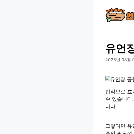
컨
텐
츠
로
건
너
유언장
뛰
기
2025년 03월 
법적으로 효
수 있습니다.
니다.
그렇다면 유
증의 필요성,