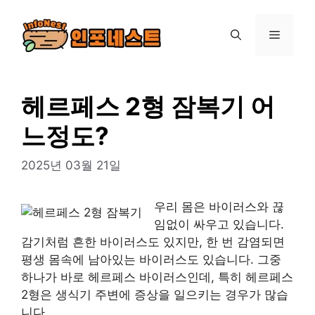
컨
텐
메
츠
로
뉴
건
너
헤르페스 2형 잠복기 어
뛰
느정도?
기
2025년 03월 21일
우리 몸은 바이러스와 끊
임없이 싸우고 있습니다.
감기처럼 흔한 바이러스도 있지만, 한 번 감염되면
평생 몸속에 남아있는 바이러스도 있습니다. 그중
하나가 바로 헤르페스 바이러스인데, 특히 헤르페스
2형은 생식기 주변에 증상을 일으키는 경우가 많습
니다.