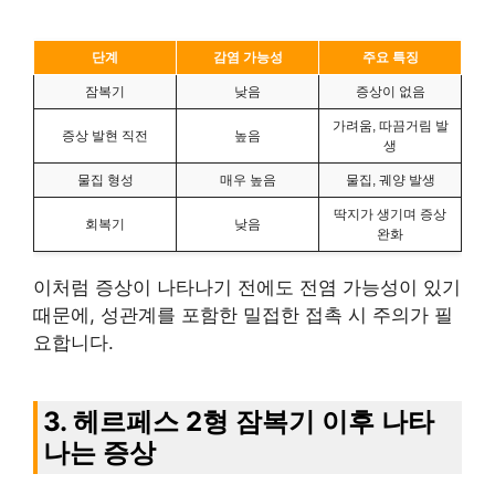
단계
감염 가능성
주요 특징
잠복기
낮음
증상이 없음
가려움, 따끔거림 발
증상 발현 직전
높음
생
물집 형성
매우 높음
물집, 궤양 발생
딱지가 생기며 증상
회복기
낮음
완화
이처럼 증상이 나타나기 전에도 전염 가능성이 있기
때문에, 성관계를 포함한 밀접한 접촉 시 주의가 필
요합니다.
3. 헤르페스 2형 잠복기 이후 나타
나는 증상