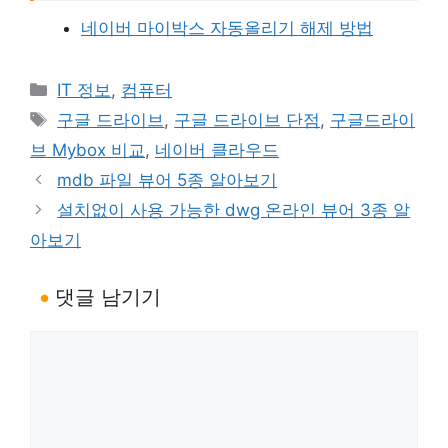
네이버 마이박스 자동올리기 해제 방법
카
IT 정보
,
컴퓨터
테
태
구글 드라이브
,
구글 드라이브 단점
,
구글드라이
고
그
브 Mybox 비교
,
네이버 클라우드
리
mdb 파일 뷰어 5종 알아보기
설치없이 사용 가능한 dwg 온라인 뷰어 3종 알
아보기
댓글 남기기
댓
글