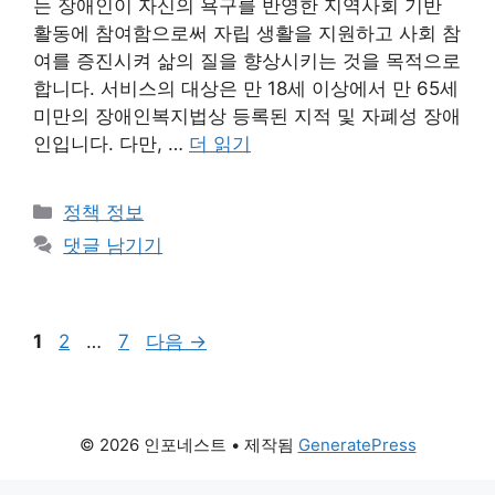
는 장애인이 자신의 욕구를 반영한 지역사회 기반
활동에 참여함으로써 자립 생활을 지원하고 사회 참
여를 증진시켜 삶의 질을 향상시키는 것을 목적으로
합니다. 서비스의 대상은 만 18세 이상에서 만 65세
미만의 장애인복지법상 등록된 지적 및 자폐성 장애
인입니다. 다만, …
더 읽기
카
정책 정보
테
댓글 남기기
고
리
페
페
페
1
2
…
7
다음
→
이
이
이
지
지
지
© 2026 인포네스트
• 제작됨
GeneratePress