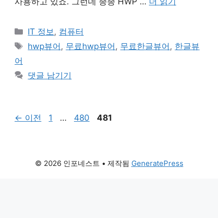
사용하고 있죠. 그런데 종종 HWP …
더 읽기
카
IT 정보
,
컴퓨터
테
태
hwp뷰어
,
무료hwp뷰어
,
무료한글뷰어
,
한글뷰
고
그
어
리
댓글 남기기
페
페
페
←
이전
1
…
480
481
이
이
이
지
지
지
© 2026 인포네스트
• 제작됨
GeneratePress