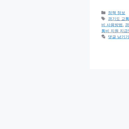
카
정책 정보
테
태
경기도 교통
고
그
비 사용방법
,
경
리
통비 지원 지급
댓글 남기