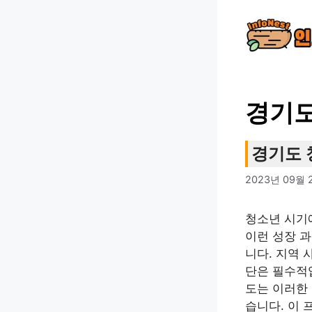
컨
텐
츠
로
건
너
경기도
뛰
기
경기도 
2023년 09월 
청소년 시기
이런 성장 
니다. 지역 
단은 필수적
도는 이러한
습니다. 이