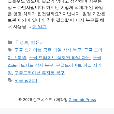
있을수도 있으며, 필요가 없다고 생각하여 지우는
일도 다반사입니다. 하지만 이렇게 삭제가 된 파일
은 영영 삭제가 된것일까요? 아닙니다. 일정 기간은
보관이 되어 있다가 추후 필요할 때 다시 복구를 해
서 사용을 …
더 읽기
카
IT 정보
,
컴퓨터
테
태
구글 드라이브 공유 파일 삭제 복구
,
구글 드라
고
그
이브 복원
,
구글 드라이브 삭제된 파일 다운
,
구글
리
스프레드시트 삭제 복구
,
구글드라이브 파일 사라
짐
,
구글드라이브 휴지통 복구
댓글 남기기
© 2026 인포네스트
• 제작됨
GeneratePress