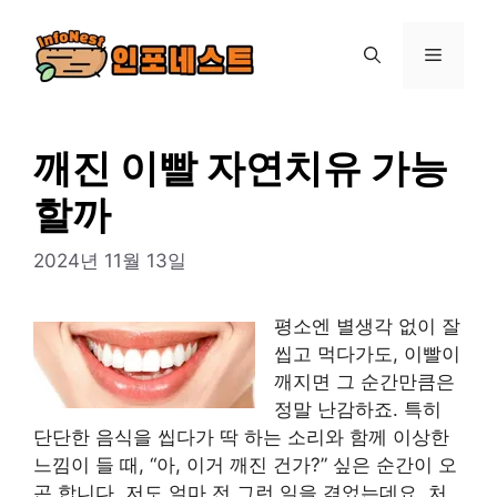
컨
텐
메
츠
로
뉴
건
너
깨진 이빨 자연치유 가능
뛰
할까
기
2024년 11월 13일
평소엔 별생각 없이 잘
씹고 먹다가도, 이빨이
깨지면 그 순간만큼은
정말 난감하죠. 특히
단단한 음식을 씹다가 딱 하는 소리와 함께 이상한
느낌이 들 때, “아, 이거 깨진 건가?” 싶은 순간이 오
곤 합니다. 저도 얼마 전 그런 일을 겪었는데요, 처