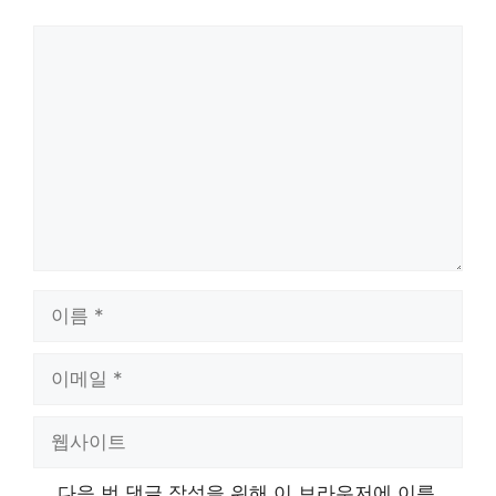
댓
글
이
름
이
메
일
웹
사
이
다음 번 댓글 작성을 위해 이 브라우저에 이름,