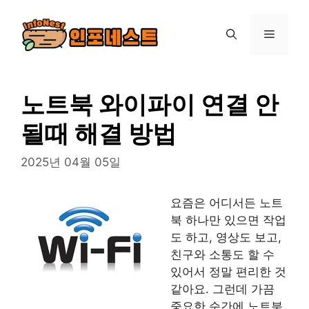
컨
텐
메
츠
로
뉴
건
너
노트북 와이파이 연결 안
뛰
될때 해결 방법
기
2025년 04월 05일
요즘은 어디서든 노트
북 하나만 있으면 작업
도 하고, 영상도 보고,
친구와 소통도 할 수
있어서 정말 편리한 것
같아요. 그런데 가끔
중요한 순간에 노트북