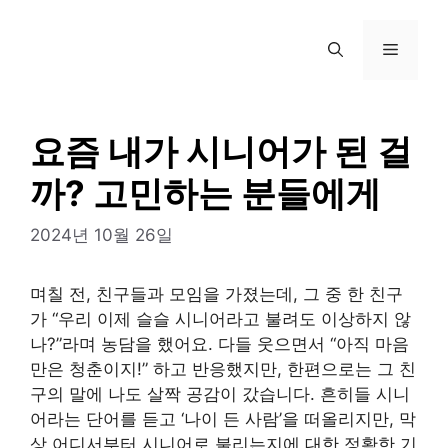
컨
텐
메
츠
로
뉴
건
너
요즘 내가 시니어가 된 걸
뛰
까? 고민하는 분들에게
기
2024년 10월 26일
며칠 전, 친구들과 모임을 가졌는데, 그 중 한 친구
가 “우리 이제 슬슬 시니어라고 불려도 이상하지 않
나?”라며 농담을 했어요. 다들 웃으면서 “아직 마음
만은 청춘이지!” 하고 반응했지만, 한편으로는 그 친
구의 말에 나도 살짝 공감이 갔습니다. 흔히들 시니
어라는 단어를 듣고 ‘나이 든 사람’을 떠올리지만, 막
상 어디서부터 시니어로 불리는지에 대한 정확한 기