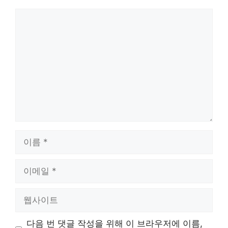
댓
글
이
름
이
메
일
웹
사
이
다음 번 댓글 작성을 위해 이 브라우저에 이름,