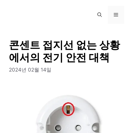
컨
텐
메
츠
로
뉴
건
너
콘센트 접지선 없는 상황
뛰
에서의 전기 안전 대책
기
2024년 02월 14일