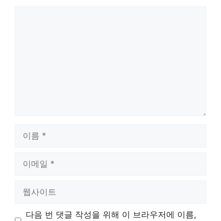
댓
글
이
름
이
메
일
웹
사
이
다음 번 댓글 작성을 위해 이 브라우저에 이름,