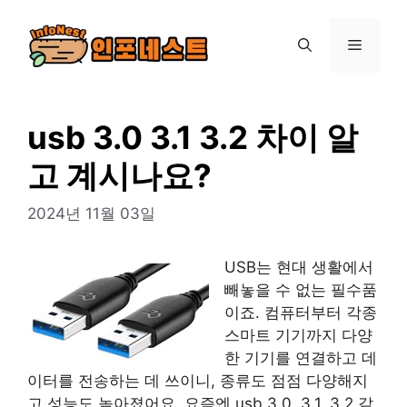
컨
텐
메
츠
로
뉴
건
너
usb 3.0 3.1 3.2 차이 알
뛰
고 계시나요?
기
2024년 11월 03일
USB는 현대 생활에서
빼놓을 수 없는 필수품
이죠. 컴퓨터부터 각종
스마트 기기까지 다양
한 기기를 연결하고 데
이터를 전송하는 데 쓰이니, 종류도 점점 다양해지
고 성능도 높아졌어요. 요즘엔 usb 3.0, 3.1, 3.2 같