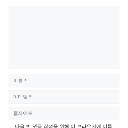
댓
글
이
름
이
메
일
웹
사
이
다음 번 댓글 작성을 위해 이 브라우저에 이름,