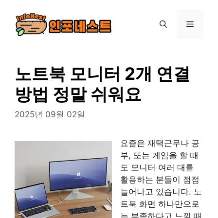
컨
텐
메
츠
로
뉴
건
너
노트북 모니터 2개 연결
뛰
방법 정말 쉬워요
기
2025년 09월 02일
요즘은 재택근무나 공
부, 또는 게임을 할 때
도 모니터 여러 대를
활용하는 분들이 점점
늘어나고 있습니다. 노
트북 화면 하나만으로
는 부족하다고 느낄 때