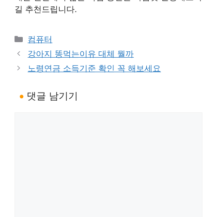
길 추천드립니다.
카
컴퓨터
테
강아지 똥먹는이유 대체 뭘까
고
노령연금 소득기준 확인 꼭 해보세요
리
댓글 남기기
댓
글